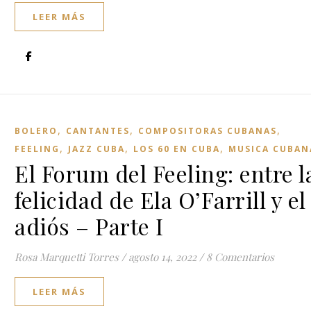
LEER MÁS
,
,
,
BOLERO
CANTANTES
COMPOSITORAS CUBANAS
,
,
,
FEELING
JAZZ CUBA
LOS 60 EN CUBA
MUSICA CUBAN
El Forum del Feeling: entre l
felicidad de Ela O’Farrill y el
adiós – Parte I
Rosa Marquetti Torres
/
agosto 14, 2022
/
8 Comentarios
LEER MÁS