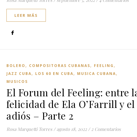
Rosa Marquetti Torres
/
septiembre 5, 2022
/
4 Comentarios
LEER MÁS
,
,
,
BOLERO
COMPOSITORAS CUBANAS
FEELING
,
,
,
JAZZ CUBA
LOS 60 EN CUBA
MUSICA CUBANA
MUSICOS
El Forum del Feeling: entre l
felicidad de Ela O’Farrill y el
adiós – Parte 2
Rosa Marquetti Torres
/
agosto 18, 2022
/
2 Comentarios