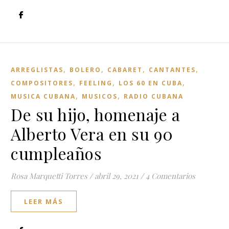
,
,
,
,
ARREGLISTAS
BOLERO
CABARET
CANTANTES
,
,
,
COMPOSITORES
FEELING
LOS 60 EN CUBA
,
,
MUSICA CUBANA
MUSICOS
RADIO CUBANA
De su hijo, homenaje a
Alberto Vera en su 90
cumpleaños
Rosa Marquetti Torres
/
abril 29, 2021
/
4 Comentarios
LEER MÁS