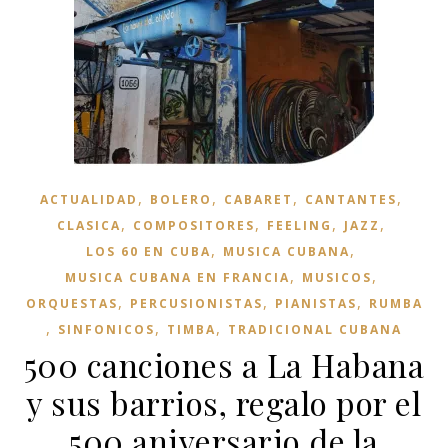
,
,
,
,
ACTUALIDAD
BOLERO
CABARET
CANTANTES
,
,
,
,
CLASICA
COMPOSITORES
FEELING
JAZZ
,
,
LOS 60 EN CUBA
MUSICA CUBANA
,
,
MUSICA CUBANA EN FRANCIA
MUSICOS
,
,
,
ORQUESTAS
PERCUSIONISTAS
PIANISTAS
RUMBA
,
,
,
SINFONICOS
TIMBA
TRADICIONAL CUBANA
500 canciones a La Habana
y sus barrios, regalo por el
500 aniversario de la