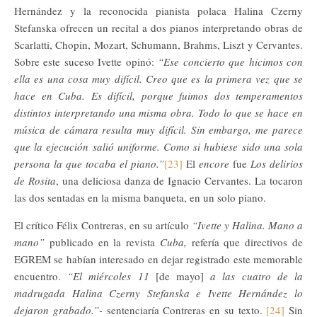
Hernández y la reconocida pianista polaca Halina Czerny
Stefanska ofrecen un recital a dos pianos interpretando obras de
Scarlatti, Chopin, Mozart, Schumann, Brahms, Liszt y Cervantes.
Sobre este suceso Ivette opinó:
“Ese concierto que hicimos con
ella es una cosa muy difícil. Creo que es la primera vez que se
hace en Cuba. Es difícil, porque fuimos dos temperamentos
distintos interpretando una misma obra. Todo lo que se hace en
música de cámara resulta muy difícil. Sin embargo, me parece
que la ejecución salió uniforme. Como si hubiese sido una sola
persona la que tocaba el piano.”
[23]
El
encore
fue
Los delirios
de Rosita
, una deliciosa danza de Ignacio Cervantes. La tocaron
las dos sentadas en la misma banqueta, en un solo piano.
El crítico Félix Contreras, en su artículo
“Ivette y Halina. Mano a
mano”
publicado en la revista
Cuba,
refería que directivos de
EGREM se habían interesado en dejar registrado este memorable
encuentro.
“El miércoles 11
[de mayo]
a las cuatro de la
madrugada Halina Czerny Stefanska e Ivette Hernández lo
dejaron grabado.”-
sentenciaría Contreras en su texto.
[24]
Sin