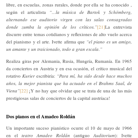
libre, en escuelas, zonas rurales, donde por ella se ha conocido ,
según el articulista
“…la música de Bartok y Schömberg,
alternando ese auditorio virgen con las salas consagradas
donde zumba la opinión de los críticos.”
[21]
La entrevista
discurre entre temas cotidianos y reflexiones de alto vuelo acerca
del pianismo y el arte. Ivette afirma que
“el piano es un amigo,
un amante y un traicionado, todo a gran escala
.
”
Realiza giras por Alemania, Rusia, Hungría, Rumanía. En 1965
da conciertos en Austria y en esa ocasión, el crítico musical del
rotativo
Kurier
escribiría:
“Para mí, ha sido desde hace muchos
años, la mejor pianista que ha actuado en el Brahms Saal, de
Viena”
[22]
¡Y no hay que olvidar que se trata de una de las más
prestigiosas salas de conciertos de la capital austríaca!
Dos pianos en el Amadeo Roldán
Un importante suceso pianístico ocurre el 10 de mayo de 1966
en el
teatro Amadeo Roldán
(antiguo
Auditorium
): Ivette