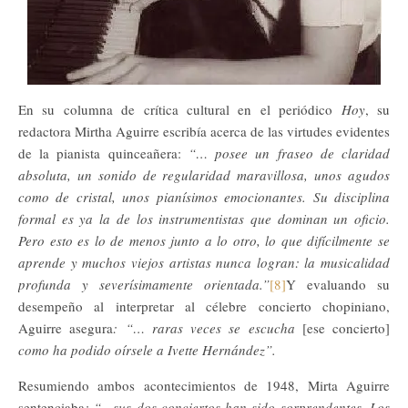
En su columna de crítica cultural en el periódico
Hoy
, su
redactora Mirtha Aguirre escribía acerca de las virtudes evidentes
de la pianista quinceañera:
“… posee un fraseo de claridad
absoluta, un sonido de regularidad maravillosa, unos agudos
como de cristal, unos pianísimos emocionantes. Su disciplina
formal es ya la de los instrumentistas que dominan un oficio.
Pero esto es lo de menos junto a lo otro, lo que difícilmente se
aprende y muchos viejos artistas nunca logran: la musicalidad
profunda y severísimamente orientada.”
[8]
Y evaluando su
desempeño al interpretar al célebre concierto chopiniano,
Aguirre asegura
: “… raras veces se escucha
[ese concierto]
como ha podido oírsele a Ivette Hernández”.
Resumiendo ambos acontecimientos de 1948, Mirta Aguirre
sentenciaba
: “…sus dos conciertos han sido sorprendentes. Los