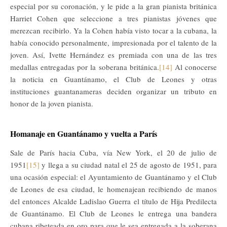
especial por su coronación, y le pide a la gran pianista británica
Harriet Cohen que seleccione a tres pianistas jóvenes que
merezcan recibirlo. Ya la Cohen había visto tocar a la cubana, la
había conocido personalmente, impresionada por el talento de la
joven. Así, Ivette Hernández es premiada con una de las tres
medallas entregadas por la soberana británica.
[14]
Al conocerse
la noticia en Guantánamo, el Club de Leones y otras
instituciones guantanameras deciden organizar un tributo en
honor de la joven pianista.
Homanaje en Guantánamo y vuelta a París
Sale de París hacia Cuba, vía New York, el 20 de julio de
1951
[15]
y llega a su ciudad natal el 25 de agosto de 1951, para
una ocasión especial: el Ayuntamiento de Guantánamo y el Club
de Leones de esa ciudad, le homenajean recibiendo de manos
del entonces Alcalde Ladislao Guerra el título de Hija Predilecta
de Guantánamo. El Club de Leones le entrega una bandera
cubana ribeteada en oro para que le sea entregada a la soberana