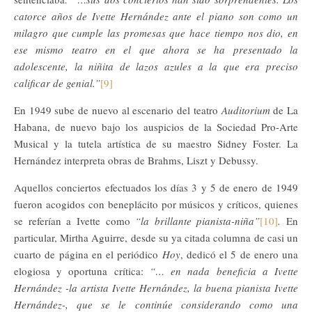
catorce años de Ivette Hernández ante el piano son como un
milagro que cumple las promesas que hace tiempo nos dio, en
ese mismo teatro en el que ahora se ha presentado la
adolescente, la niñita de lazos azules a la que era preciso
calificar de genial.”
[9]
En 1949 sube de nuevo al escenario del teatro
Auditorium
de La
Habana, de nuevo bajo los auspicios de la Sociedad Pro-Arte
Musical y la tutela artística de su maestro Sidney Foster. La
Hernández interpreta obras de Brahms, Liszt y Debussy.
Aquellos conciertos efectuados los días 3 y 5 de enero de 1949
fueron acogidos con beneplácito por músicos y críticos, quienes
se referían a Ivette como
“la brillante pianista-niña”
[10]
.
En
particular, Mirtha Aguirre, desde su ya citada columna de casi un
cuarto de página en el periódico
Hoy
, dedicó el 5 de enero una
elogiosa y oportuna crítica:
“… en nada beneficia a Ivette
Hernández -la artista Ivette Hernández, la buena pianista Ivette
Hernández-, que se le continúe considerando como una