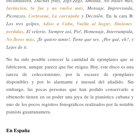
encantadora, Duchas frías, Zigs-Zags, Amistad, No bailes más,
Invitación
,
Se fue y no vuelve más
, Mensaje, Improvisada,
Picotazos,
Cortesana
,
La carcajada
y Decisión.
En la cara B:
Los tres golpes
,
Adios a Cuba
,
Vuelta al hogar
,
Ilusiones
perdidas
, El velorio, Siempre así, Pst!, Homenaje, Interrumpida,
No llores más
, ¡Te quiero tanto!, Tiene que ser, ¿Por qué, eh?, y
Lejos de ti.
No ha sido posible conocer la cantidad de ejemplares que se
fabricaron, aunque parece que fue exigua. Hoy, este disco es una
rareza de coleccionismo, por la escasez de ejemplares
disponibles y por lo alarmante e inusual del añadido. Sin
embargo, las pocas personas que han podido conservarlo u
obtenerlo tienen en su poder una joya de la pianística cubana y
uno de los pocos registros fonográficos realizados por la notable
pianista guantanamera.
En España