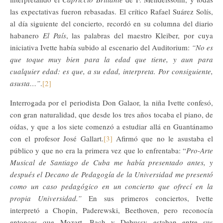
las expectativas fueron rebasadas. El crítico Rafael Suárez Solís,
al día siguiente del concierto, recordó en su columna del diario
habanero
El País
, las palabras del maestro Kleiber, por cuya
iniciativa Ivette había subido al escenario del Auditorium:
“No es
que toque muy bien para la edad que tiene, y aun para
cualquier edad: es que, a su edad, interpreta. Por consiguiente,
asusta…”
.
[2]
Interrogada por el periodista Don Galaor, la niña Ivette confesó,
con gran naturalidad, que desde los tres años tocaba el piano, de
oídas, y que a los siete comenzó a estudiar allá en Guantánamo
con el profesor José Gallart.
[3]
Afirmó que no le asustaba el
público y que no era la primera vez que lo enfrentaba: “
Pro-Arte
Musical de Santiago de Cuba me había presentado antes, y
después el Decano de Pedagogía de la Universidad me presentó
como un caso pedagógico en un concierto que ofrecí en la
propia Universidad.”
En sus primeros conciertos, Ivette
interpretó a Chopin, Paderewski, Beethoven, pero reconocía
entonces que Mozart, Bach y Debussy estaban entre sus