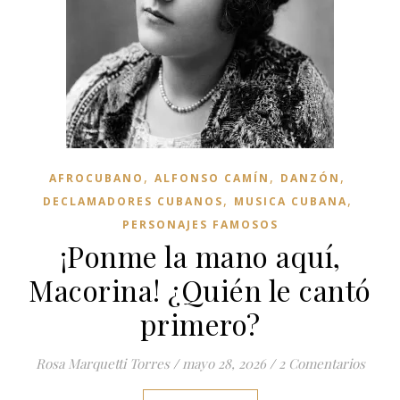
,
,
,
AFROCUBANO
ALFONSO CAMÍN
DANZÓN
,
,
DECLAMADORES CUBANOS
MUSICA CUBANA
PERSONAJES FAMOSOS
¡Ponme la mano aquí,
Macorina! ¿Quién le cantó
primero?
Rosa Marquetti Torres
/
mayo 28, 2026
/
2 Comentarios