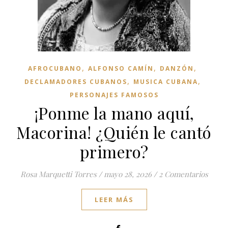
,
,
,
AFROCUBANO
ALFONSO CAMÍN
DANZÓN
,
,
DECLAMADORES CUBANOS
MUSICA CUBANA
PERSONAJES FAMOSOS
¡Ponme la mano aquí,
Macorina! ¿Quién le cantó
primero?
Rosa Marquetti Torres
/
mayo 28, 2026
/
2 Comentarios
LEER MÁS