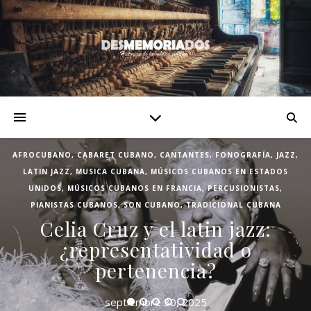
AFROCUBANO
,
CABARET CUBANO
,
CANTANTES
,
FONOGRAFÍA
,
JAZZ
,
LATIN JAZZ
,
MUSICA CUBANA
,
MÚSICOS CUBANOS EN ESTADOS
UNIDOS
,
MÚSICOS CUBANOS EN FRANCIA
,
PERCUSIONISTAS
,
PIANISTAS CUBANOS
,
SON CUBANO
,
TRADICIONAL CUBANA
Celia Cruz y el latin jazz:
¿representatividad o
pertenencia?
septiembre 30, 2025