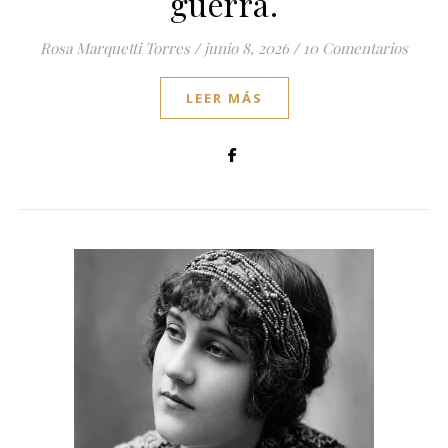
guerra.
Rosa Marquetti Torres
/
junio 8, 2026
/
10 Comentarios
LEER MÁS