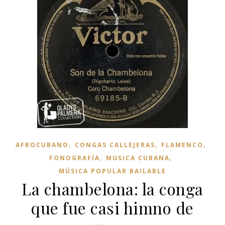
,
,
,
AFROCUBANO
CONGAS CALLEJERAS
FLAMENCO
,
,
FONOGRAFÍA
MUSICA CUBANA
MÚSICA POPULAR BAILABLE
La chambelona: la conga
que fue casi himno de