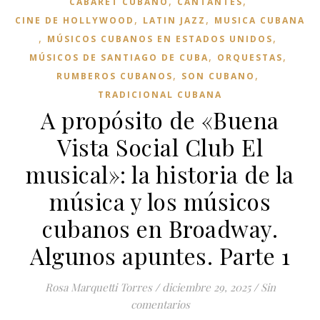
,
,
CABARET CUBANO
CANTANTES
,
,
CINE DE HOLLYWOOD
LATIN JAZZ
MUSICA CUBANA
,
,
MÚSICOS CUBANOS EN ESTADOS UNIDOS
,
,
MÚSICOS DE SANTIAGO DE CUBA
ORQUESTAS
,
,
RUMBEROS CUBANOS
SON CUBANO
TRADICIONAL CUBANA
A propósito de «Buena
Vista Social Club El
musical»: la historia de la
música y los músicos
cubanos en Broadway.
Algunos apuntes. Parte 1
Rosa Marquetti Torres
/
diciembre 29, 2025
/
Sin
comentarios