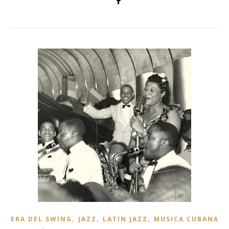
,
,
,
ERA DEL SWING
JAZZ
LATIN JAZZ
MUSICA CUBANA