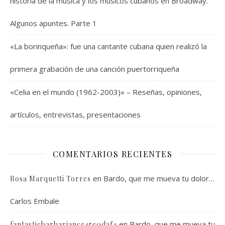
historia de la música y los músicos cubanos en Broadway.
Algunos apuntes. Parte 1
«La borinqueña»: fue una cantante cubana quien realizó la
primera grabación de una canción puertorriqueña
«Celia en el mundo (1962-2003)» – Reseñas, opiniones,
artículos, entrevistas, presentaciones
COMENTARIOS RECIENTES
en
Bardo, que me mueva tu dolor…
Rosa Marquetti Torres
Carlos Embale
en
Bardo, que me mueva tu
fantasticbarbariance45e0daf4