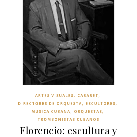
,
,
ARTES VISUALES
CABARET
,
,
DIRECTORES DE ORQUESTA
ESCULTORES
,
,
MUSICA CUBANA
ORQUESTAS
TROMBONISTAS CUBANOS
Florencio: escultura y