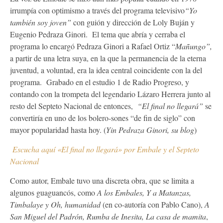
irrumpía con optimismo a través del programa televisivo
“Yo
también soy joven”
con guión y dirección de Loly Buján y
Eugenio Pedraza Ginori. El tema que abría y cerraba el
programa lo encargó Pedraza Ginori a Rafael Ortiz “
Mañungo”,
a partir de una letra suya, en la que la permanencia de la eterna
juventud, a voluntad, era la idea central coincidente con la del
programa. Grabado en el estudio 1 de Radio Progreso, y
contando con la trompeta del legendario Lázaro Herrera junto al
resto del Septeto Nacional de entonces,
“El final no llegará”
se
convertiría en uno de los bolero-sones “de fin de siglo” con
mayor popularidad hasta hoy. (
Yin Pedraza Ginori, su blog
)
Escucha aquí «El final no llegará» por Embale y el Septeto
Nacional
Como autor, Embale tuvo una discreta obra, que se limita a
algunos guaguancós, como
A los Embales, Y a Matanzas,
Timbalaye y Oh, humanidad
(en co-autoría con Pablo Cano),
A
San Miguel del Padrón, Rumba de Inesita, La casa de mamita
,