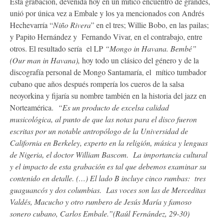
Esta grabación, devenida hoy en un mítico encuentro de grandes,
unió por única vez a Embale y los ya mencionados con Andrés
Hechevarría “
Niño Rivera
” en el tres; Willie Bobo, en las pailas;
y Papito Hernández y Fernando Vivar, en el contrabajo, entre
otros. El resultado sería el LP
“Mongo in Havana. Bembé”
(Our man in Havana),
hoy todo un clásico del género y de la
discografía personal de Mongo Santamaría, el mítico tumbador
cubano que años después rompería los cueros de la salsa
neoyorkina y fijaría su nombre también en la historia del jazz en
Norteamérica.
“Es un producto de excelsa calidad
musicológica, al punto de que las notas para el disco fueron
escritas por un notable antropólogo de la Universidad de
California en Berkeley, experto en la religión, música y lenguas
de Nigeria, el doctor William Bascom. La importancia cultural
y el impacto de esta grabación es tal que debemos examinar su
contenido en detalle. (…) El lado B incluye cinco rumbas: tres
guaguancós y dos columbias. Las voces son las de Merceditas
Valdés, Macucho y otro rumbero de Jesús María y famoso
sonero cubano, Carlos Embale.”(Raúl Fernández, 29-30)