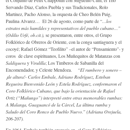
el Conjunto de Félix Chappottín con Miguelito Cuní, el Trío
Servando Díaz, Carlos Puebla y sus Tradicionales, Rolo
Martínez, Pacho Alonso, la orquesta de Cheo Belén Puig,
Paulina Alvarez… El 26 de agosto, como parte de “
…los
estratos más humildes y representativos del pueblo cubano…”
(
Odilio Urfé, ob.cit.),
se presentaron, entre otros, el Grupo
Folklórico de Obreros de Oriente, con la conga santiaguera y el
cocoyé; Rafael Gómez “Teofilito” –el autor de “Pensamiento”- y
coros de clave espirituanos, Los Muñequitos de Matanzas con
Saldiguera
y
Virulilla
; Los Timberos de Sabanilla del
Encomendador, y Celeste Mendoza.
“El rumbero y sonero –
¡de altura!- Carlos Embale, Adriano Rodríguez, Esteban
Regueira Bienvenido León y Estela Rodríguez, conformaron el
Coro Folklórico Cubano, que bajo la orientación de Rafael
Ortiz (“Mañungo”) interpretó entre otras memorables rumbas:
A Malanga, Guaguancó de la Cárcel, La última rumba y
Saludo del Coro Ronco de Pueblo Nuevo.”
(Adriana Orejuela,
206-207).
En 1964, Embale también aparecía en el Coro Folklórico,