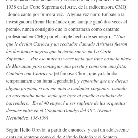
1938 en La Corte Suprema del Arte, de la radioemisora CMQ,
donde cantó por primera vez. Alguna vez narró Embale a la
investigadora Erena Hernández que, aunque ganó dos veces el
premio, nunca consiguió que lo contrataran como cantante
profesional en CMQ por el simple hecho de ser negro. “
Uno
que le decían Carioca y un recitador llamado Arístides fueron
los dos únicos negros que tuvieron suerte en La Corte
Suprema… Por eso muchas veces tenía que irme hasta la playa
de Marianao para conseguir una peseta y comerme una frita.
Cantaba con Choricera
[el famoso Chori, que ya labraba
tempranamente su fama legendaria]
, y esperaba que me dieran
alguna propina, si no, me unía a cualquier conjunto: cuando
no encontraba nada, tenía que irme al muelle a trabajar de
barrendero. En el 40 empecé a ser suplente de las orquestas;
después entré en el Conjunto Dandys del 40”. (Erena
Hernández, 158-159)
Según Helio Orovio, a partir de entonces, y casi un adolescente
canta en septetos como el de Alfredo Boloña y el Septeto