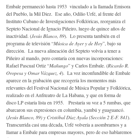
Embale permaneció hasta 1953 vinculado a la llamada Emisora
del Pueblo, la Mil Diez. Ese año, Odilio Urfé, al frente del
Instituto Cubano de Investigaciones Folklóricas, reorganiza el
Septeto Nacional de Ignacio Piñeiro, luego de quince años de
inactividad. (
Jesús Blanco, 89
). Lo presenta también en el
programa de televisión “
Música de Ayer y de Hoy
”, bajo su
dirección. La nueva alineación del Septeto volvía a tener a
Piñeiro al mando, pero contaría con nuevas incorporaciones:
Rafael Pascual Ortiz “
Mañungo
” y Carlos Embale. (
Ricardo R.
Oropesa y Omar Vázquez, 4
). La voz inconfundible de Embale
aparece en la grabación que recogería los momentos más
relevantes del Festival Nacional de Música Popular y Folklórica,
realizado en el Anfiteatro de La Habana, y que en forma de
disco LP estaría lista en 1955. Prestaría su voz a 5 rumbas, que
abarcaron sus expresiones en columbia, yambú y guaguancó.
(
Jesús Blanco, 89) y Cristóbal Díaz Ayala (Sección 2 E-F. 841
).
Transcurrida casi una década, Urfé volvería a asombrarnos y a
llamar a Embale para empresas mayores, pero de eso hablaremos