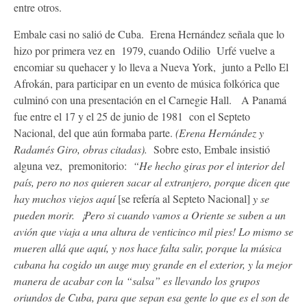
entre otros.
Embale casi no salió de Cuba. Erena Hernández señala que lo
hizo por primera vez en 1979, cuando Odilio Urfé vuelve a
encomiar su quehacer y lo lleva a Nueva York, junto a Pello El
Afrokán, para participar en un evento de música folkórica que
culminó con una presentación en el Carnegie Hall. A Panamá
fue entre el 17 y el 25 de junio de 1981 con el Septeto
Nacional, del que aún formaba parte.
(Erena Hernández y
Radamés Giro, obras citadas).
Sobre esto, Embale insistió
alguna vez, premonitorio:
“He hecho giras por el interior del
país, pero no nos quieren sacar al extranjero, porque dicen que
hay muchos viejos aquí
[se refería al Septeto Nacional]
y se
pueden morir. ¡Pero si cuando vamos a Oriente se suben a un
avión que viaja a una altura de venticinco mil pies! Lo mismo se
mueren allá que aquí, y nos hace falta salir, porque la música
cubana ha cogido un auge muy grande en el exterior, y la mejor
manera de acabar con la “salsa” es llevando los grupos
oriundos de Cuba, para que sepan esa gente lo que es el son de