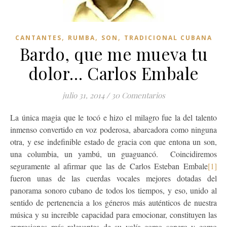
,
,
,
CANTANTES
RUMBA
SON
TRADICIONAL CUBANA
Bardo, que me mueva tu
dolor… Carlos Embale
julio 31, 2014
/
30 Comentarios
La única magia que le tocó e hizo el milagro fue la del talento
inmenso convertido en voz poderosa, abarcadora como ninguna
otra, y ese indefinible estado de gracia con que entona un son,
una columbia, un yambú, un guaguancó. Coincidiremos
seguramente al afirmar que las de Carlos Esteban Embale
[1]
fueron unas de las cuerdas vocales mejores dotadas del
panorama sonoro cubano de todos los tiempos, y eso, unido al
sentido de pertenencia a los géneros más auténticos de nuestra
música y su increíble capacidad para emocionar, constituyen las
expresiones más relevantes de su valía como sonero y como