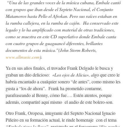
“
Una de las grandes voces de la música cubana, Embale cantó
con grupos que iban desde el Septeto Nacional, el Conjunto
Matamoros hasta Pello el Afrokan. Pero sus raíces estaban en
la rumba callejera, en la rumba de cajón. Ha conservado este
legado y lo ha amplificado con material de otras tradiciones,
como se muestra en este CD superlativo donde Embale canta
con cuatro grupos de guaguancó diferentes, brillantes
documentos de esta música.”(John Storm Roberts,
www.allmusic.com
).
Ya en sus años finales, el trovador Frank Delgado le busca y
graban un dúo delicioso:
«Los ojos de Alicia», a
lgo que creo le
habría encantado a cualquier sonero “de antes”, como mismo les
gusta a “los de ahora”. Frank ha prometido contarme,
parafraseando al Benny, cómo fue…. Estén atentos, porque
además, compartiré aquí mismo el audio de este bolero-son.
Otro Frank, Oropesa, integrante del Septeto Nacional Ignacio
Piñeiro en su formación actual, le rinde homenaje con el tema
“Embale tiene la llave”,
registrada en el fonograma “
Sin rumba