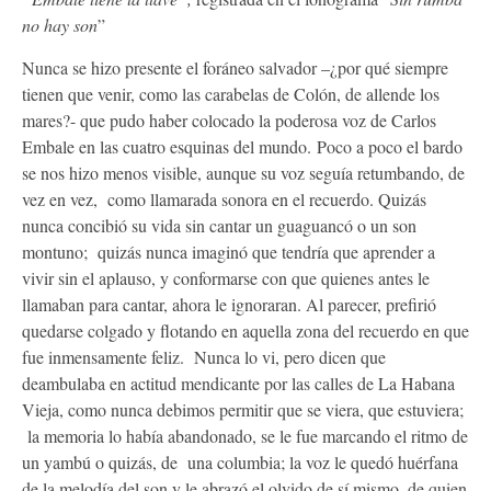
no hay son
”
Nunca se hizo presente el foráneo salvador –¿por qué siempre
tienen que venir, como las carabelas de Colón, de allende los
mares?- que pudo haber colocado la poderosa voz de Carlos
Embale en las cuatro esquinas del mundo. Poco a poco el bardo
se nos hizo menos visible, aunque su voz seguía retumbando, de
vez en vez, como llamarada sonora en el recuerdo. Quizás
nunca concibió su vida sin cantar un guaguancó o un son
montuno; quizás nunca imaginó que tendría que aprender a
vivir sin el aplauso, y conformarse con que quienes antes le
llamaban para cantar, ahora le ignoraran. Al parecer, prefirió
quedarse colgado y flotando en aquella zona del recuerdo en que
fue inmensamente feliz. Nunca lo vi, pero dicen que
deambulaba en actitud mendicante por las calles de La Habana
Vieja, como nunca debimos permitir que se viera, que estuviera;
la memoria lo había abandonado, se le fue marcando el ritmo de
un yambú o quizás, de una columbia; la voz le quedó huérfana
de la melodía del son y le abrazó el olvido de sí mismo, de quien