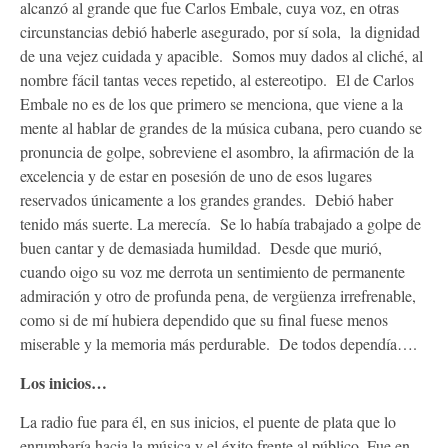
alcanzó al grande que fue Carlos Embale, cuya voz, en otras
circunstancias debió haberle asegurado, por sí sola, la dignidad
de una vejez cuidada y apacible. Somos muy dados al cliché, al
nombre fácil tantas veces repetido, al estereotipo. El de Carlos
Embale no es de los que primero se menciona, que viene a la
mente al hablar de grandes de la música cubana, pero cuando se
pronuncia de golpe, sobreviene el asombro, la afirmación de la
excelencia y de estar en posesión de uno de esos lugares
reservados únicamente a los grandes grandes. Debió haber
tenido más suerte. La merecía. Se lo había trabajado a golpe de
buen cantar y de demasiada humildad. Desde que murió,
cuando oigo su voz me derrota un sentimiento de permanente
admiración y otro de profunda pena, de vergüenza irrefrenable,
como si de mí hubiera dependido que su final fuese menos
miserable y la memoria más perdurable. De todos dependía….
Los inicios…
La radio fue para él, en sus inicios, el puente de plata que lo
enrumbaría hacia la música y el éxito frente al público. Fue en