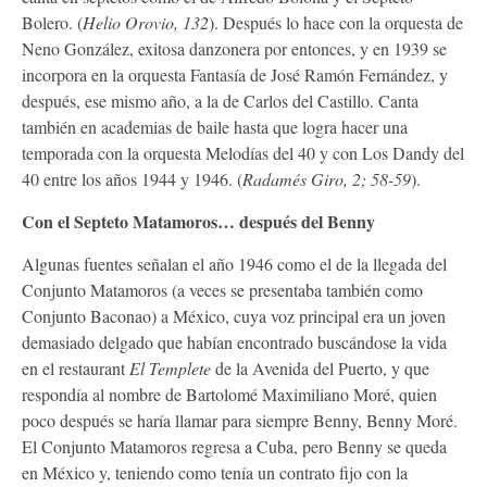
Bolero. (
Helio Orovio, 132
). Después lo hace con la orquesta de
Neno González, exitosa danzonera por entonces, y en 1939 se
incorpora en la orquesta Fantasía de José Ramón Fernández, y
después, ese mismo año, a la de Carlos del Castillo. Canta
también en academias de baile hasta que logra hacer una
temporada con la orquesta Melodías del 40 y con Los Dandy del
40 entre los años 1944 y 1946. (
Radamés Giro, 2; 58-59
).
Con el Septeto Matamoros… después del Benny
Algunas fuentes señalan el año 1946 como el de la llegada del
Conjunto Matamoros (a veces se presentaba también como
Conjunto Baconao) a México, cuya voz principal era un joven
demasiado delgado que habían encontrado buscándose la vida
en el restaurant
El Templete
de la Avenida del Puerto, y que
respondía al nombre de Bartolomé Maximiliano Moré, quien
poco después se haría llamar para siempre Benny, Benny Moré.
El Conjunto Matamoros regresa a Cuba, pero Benny se queda
en México y, teniendo como tenía un contrato fijo con la