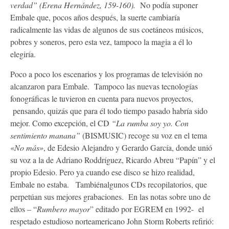
verdad” (Erena Hernández, 159-160).
No podía suponer
Embale que, pocos años después, la suerte cambiaría
radicalmente las vidas de algunos de sus coetáneos músicos,
pobres y soneros, pero esta vez, tampoco la magia a él lo
elegiría.
Poco a poco los escenarios y los programas de televisión no
alcanzaron para Embale. Tampoco las nuevas tecnologías
fonográficas le tuvieron en cuenta para nuevos proyectos,
pensando, quizás que para él todo tiempo pasado habría sido
mejor. Como excepción, el CD
“La rumba soy yo. Con
sentimiento manana”
(BISMUSIC) recoge su voz en el tema
«
No más»
, de Edesio Alejandro y Gerardo García, donde unió
su voz a la de Adriano Roddríguez, Ricardo Abreu “Papín” y el
propio Edesio. Pero ya cuando ese disco se hizo realidad,
Embale no estaba. Tambiénalgunos CDs recopilatorios, que
perpetúan sus mejores grabaciones. En las notas sobre uno de
ellos – “
Rumbero mayor
” editado por EGREM en 1992- el
respetado estudioso norteamericano John Storm Roberts refirió: