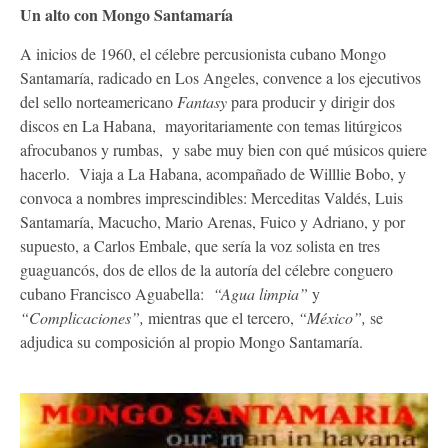
Un alto con Mongo Santamaría
A inicios de 1960, el célebre percusionista cubano Mongo
Santamaría, radicado en Los Angeles, convence a los ejecutivos
del sello norteamericano
Fantasy
para producir y dirigir dos
discos en La Habana, mayoritariamente con temas litúrgicos
afrocubanos y rumbas, y sabe muy bien con qué músicos quiere
hacerlo. Viaja a La Habana, acompañado de Willlie Bobo, y
convoca a nombres imprescindibles: Merceditas Valdés, Luis
Santamaría, Macucho, Mario Arenas, Fuico y Adriano, y por
supuesto, a Carlos Embale, que sería la voz solista en tres
guaguancós, dos de ellos de la autoría del célebre conguero
cubano Francisco Aguabella:
“Agua limpia”
y
“Complicaciones”,
mientras que el tercero,
“México”,
se
adjudica su composición al propio Mongo Santamaría.