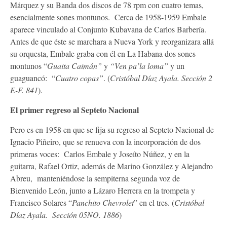
Márquez y su Banda dos discos de 78 rpm con cuatro temas,
esencialmente sones montunos. Cerca de 1958-1959 Embale
aparece vinculado al Conjunto Kubavana de Carlos Barbería.
Antes de que éste se marchara a Nueva York y reorganizara allá
su orquesta, Embale graba con él en La Habana dos sones
montunos “
Guaita Caimán”
y
“Ven pa’la loma”
y un
guaguancó: “
Cuatro copas”
. (
Cristóbal Díaz Ayala. Sección 2
E-F. 841
).
El primer regreso al Septeto Nacional
Pero es en 1958 en que se fija su regreso al Septeto Nacional de
Ignacio Piñeiro, que se renueva con la incorporación de dos
primeras voces: Carlos Embale y Joseíto Núñez, y en la
guitarra, Rafael Ortiz, además de Marino González y Alejandro
Abreu, manteniéndose la sempiterna segunda voz de
Bienvenido León, junto a Lázaro Herrera en la trompeta y
Francisco Solares “
Panchito Chevrolet
” en el tres. (
Cristóbal
Díaz Ayala. Sección 05NO. 1886
)