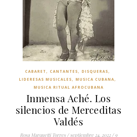
,
,
,
CABARET
CANTANTES
DISQUERAS
,
,
LIDERESAS MUSICALES
MUSICA CUBANA
MUSICA RITUAL AFROCUBANA
Inmensa Aché. Los
silencios de Merceditas
Valdés
Rosa Marquetti Torres
/
septiembre 24, 2022
/
9