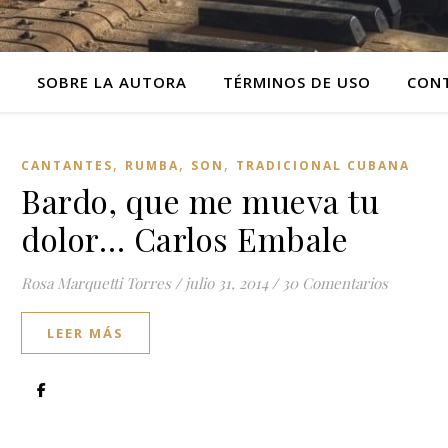
O
SOBRE LA AUTORA
TÉRMINOS DE USO
CON
,
,
,
CANTANTES
RUMBA
SON
TRADICIONAL CUBANA
Bardo, que me mueva tu
dolor… Carlos Embale
Rosa Marquetti Torres
/
julio 31, 2014
/
30 Comentarios
LEER MÁS