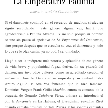
La Emperatriz Paulina
marzo 1, 2018
/
2 Comentarios
Si el danzonete continuó en el recuerdo de muchos, si alguien
siguió recordando este género alguna vez, habrá que
agradecérselo a Paulina Alvarez. Y no solo porque su nombre
se une sin pausa al apelativo de
La Emperatriz del Danzonete
,
sino porque después que se escucha su voz, el danzonete y todo
lo que se le oiga cantar, ya no podrá ser olvidado.
Llegó a ser la intérprete más notoria y aplaudida de ese género
de vida breve y popularidad fugaz, derivación
sui géneris
del
danzón, que tuvo otros cultores, como su acreditado creador, el
matancero Aniceto Díaz con su orquesta y su cantante líder
Arturo Aguiló; la otra voz femenina que lo hizo famoso:
Dominica Verges; Frank Grillo
Machito,
entonces cantante de la
orquesta de Gerardo
Calabaza
Pérez, primera en introducir el
con la
danzonete
en La Habana; el jovencísimo
Panchito
Riset
cuando cantaba orquesta de Tata Pereira, y los soneros cantantes