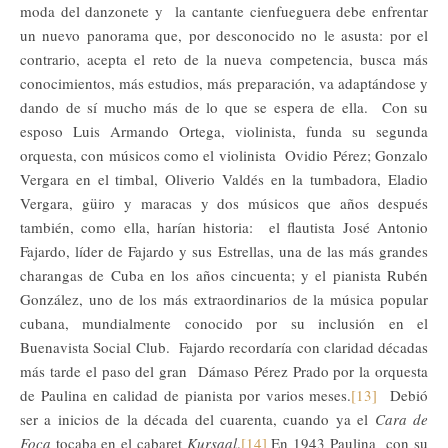
moda del danzonete y la cantante cienfueguera debe enfrentar
un nuevo panorama que, por desconocido no le asusta: por el
contrario, acepta el reto de la nueva competencia, busca más
conocimientos, más estudios, más preparación, va adaptándose y
dando de sí mucho más de lo que se espera de ella. Con su
esposo Luis Armando Ortega, violinista, funda su segunda
orquesta, con músicos como el violinista Ovidio Pérez; Gonzalo
Vergara en el timbal, Oliverio Valdés en la tumbadora, Eladio
Vergara, güiro y maracas y dos músicos que años después
también, como ella, harían historia: el flautista José Antonio
Fajardo, líder de Fajardo y sus Estrellas, una de las más grandes
charangas de Cuba en los años cincuenta; y el pianista Rubén
González, uno de los más extraordinarios de la música popular
cubana, mundialmente conocido por su inclusión en el
Buenavista Social Club. Fajardo recordaría con claridad décadas
más tarde el paso del gran Dámaso Pérez Prado por la orquesta
de Paulina en calidad de pianista por varios meses.
[13]
Debió
ser a inicios de la década del cuarenta, cuando ya el
Cara de
Foca
tocaba en el cabaret
Kursaal
.
[14]
En 1943 Paulina con su