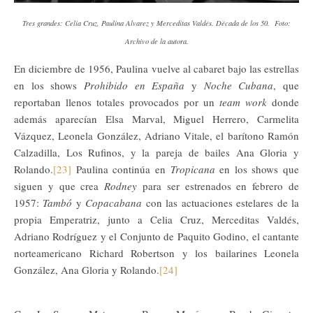
Tres grandes: Celia Cruz, Paulina Alvarez y Merceditas Valdés. Década de los 50. Foto:
Archivo de la autora.
En diciembre de 1956, Paulina vuelve al cabaret bajo las estrellas
en los shows
Prohibido en España
y
Noche Cubana
, que
reportaban llenos totales provocados por un
team work
donde
además aparecían Elsa Marval, Miguel Herrero, Carmelita
Vázquez, Leonela González, Adriano Vitale, el barítono Ramón
Calzadilla, Los Rufinos, y la pareja de bailes Ana Gloria y
Rolando.
[23]
Paulina continúa en
Tropicana
en los shows que
siguen y que crea
Rodney
para ser estrenados en febrero de
1957:
Tambó
y
Copacabana
con las actuaciones estelares de la
propia Emperatriz, junto a Celia Cruz, Merceditas Valdés,
Adriano Rodríguez y el Conjunto de Paquito Godino, el cantante
norteamericano Richard Robertson y los bailarines Leonela
González, Ana Gloria y Rolando.
[24]