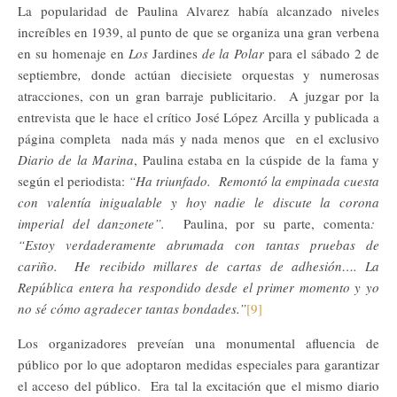
La popularidad de Paulina Alvarez había alcanzado niveles
increíbles en 1939, al punto de que se organiza una gran verbena
en su homenaje en
Los
Jardines
de la Polar
para el sábado 2 de
septiembre
,
donde actúan diecisiete orquestas y numerosas
atracciones, con un gran barraje publicitario. A juzgar por la
entrevista que le hace el crítico José López Arcilla y publicada a
página completa nada más y nada menos que en el exclusivo
Diario de la Marina
, Paulina estaba en la cúspide de la fama y
según el periodista:
“Ha triunfado. Remontó la empinada cuesta
con valentía inigualable y hoy nadie le discute la corona
imperial del danzonete”.
Paulina, por su parte, comenta
:
“Estoy verdaderamente abrumada con tantas pruebas de
cariño. He recibido millares de cartas de adhesión…. La
República entera ha respondido desde el primer momento y yo
no sé cómo agradecer tantas bondades.”
[9]
Los organizadores preveían una monumental afluencia de
público por lo que adoptaron medidas especiales para garantizar
el acceso del público. Era tal la excitación que el mismo diario