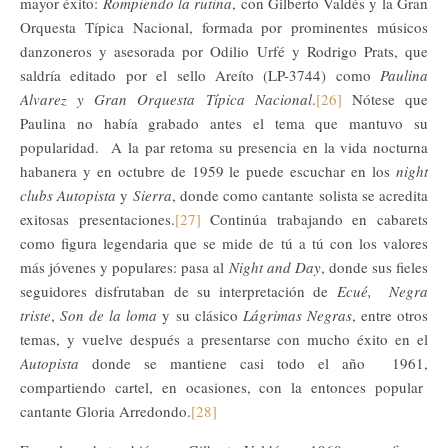
mayor éxito:
Rompiendo la rutina
, con Gilberto Valdés y la Gran
Orquesta Típica Nacional, formada por prominentes músicos
danzoneros y asesorada por Odilio Urfé y Rodrigo Prats, que
saldría editado por el sello Areíto (LP-3744) como
Paulina
Alvarez y Gran Orquesta Típica Nacional
.
[26]
Nótese que
Paulina no había grabado antes el tema que mantuvo su
popularidad. A la par retoma su presencia en la vida nocturna
habanera y en octubre de 1959 le puede escuchar en los
night
clubs
Autopista
y
Sierra
, donde como cantante solista se acredita
exitosas presentaciones.
[27]
Continúa trabajando en cabarets
como figura legendaria que se mide de tú a tú con los valores
más jóvenes y populares: pasa al
Night and Day
, donde sus fieles
seguidores disfrutaban de su interpretación de
Ecué, Negra
triste
,
Son de la loma
y su clásico
Lágrimas Negras
, entre otros
temas, y vuelve después a presentarse con mucho éxito en el
Autopista
donde se mantiene casi todo el año 1961,
compartiendo cartel, en ocasiones, con la entonces popular
cantante Gloria Arredondo.
[28]