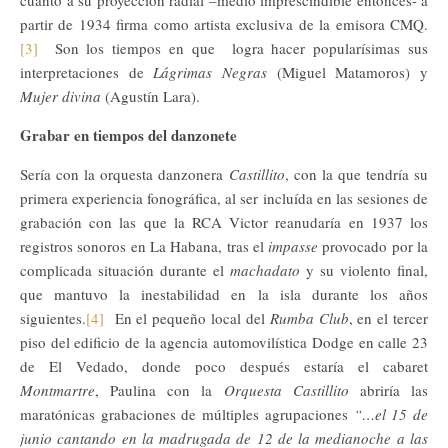
cuanto a su proyección radial –medio imprescindible entonces- a
partir de 1934 firma como artista exclusiva de la emisora CMQ.
[3]
Son los tiempos en que logra hacer popularísimas sus
interpretaciones de
Lágrimas Negras
(Miguel Matamoros) y
Mujer divina
(Agustín Lara).
Grabar en tiempos del danzonete
Sería con la orquesta danzonera
Castillito
, con la que tendría su
primera experiencia fonográfica, al ser incluída en las sesiones de
grabación con las que la RCA Victor reanudaría en 1937 los
registros sonoros en La Habana, tras el
impasse
provocado por la
complicada situación durante el
machadato
y su violento final,
que mantuvo la inestabilidad en la isla durante los años
siguientes.
[4]
En el pequeño local del
Rumba Club
, en el tercer
piso del edificio de la agencia automovilística Dodge en calle 23
de El Vedado, donde poco después estaría el cabaret
Montmartre
, Paulina con la
Orquesta Castillito
abriría las
maratónicas grabaciones de múltiples agrupaciones
“…el 15 de
junio cantando en la madrugada de 12 de la medianoche a las