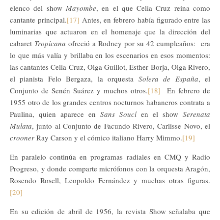
elenco del show
Mayombe
, en el que Celia Cruz reina como
cantante principal.
[17]
Antes, en febrero había figurado entre las
luminarias que actuaron en el homenaje que la dirección del
cabaret
Tropicana
ofreció a Rodney por su 42 cumpleaños: era
lo que más valía y brillaba en los escenarios en esos momentos:
las cantantes Celia Cruz, Olga Guillot, Esther Borja, Olga Rivero,
el pianista Felo Bergaza, la orquesta
Solera de España
, el
Conjunto de Senén Suárez y muchos otros.
[18]
En febrero de
1955 otro de los grandes centros nocturnos habaneros contrata a
Paulina, quien aparece en
Sans Soucí
en el show
Serenata
Mulata
, junto al Conjunto de Facundo Rivero, Carlisse Novo, el
crooner
Ray Carson y el cómico italiano Harry Mimmo.
[19]
En paralelo continúa en programas radiales en CMQ y Radio
Progreso, y donde comparte micrófonos con la orquesta Aragón,
Rosendo Rosell, Leopoldo Fernández y muchas otras figuras.
[20]
En su edición de abril de 1956, la revista Show señalaba que