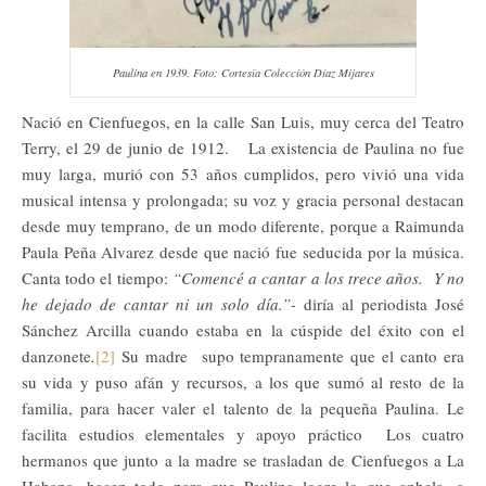
Paulina en 1939. Foto: Cortesía Colección Díaz Mijares
Nació en Cienfuegos, en la calle San Luis, muy cerca del Teatro
Terry, el 29 de junio de 1912. La existencia de Paulina no fue
muy larga, murió con 53 años cumplidos, pero vivió una vida
musical intensa y prolongada; su voz y gracia personal destacan
desde muy temprano, de un modo diferente, porque a Raimunda
Paula Peña Alvarez desde que nació fue seducida por la música.
Canta todo el tiempo:
“Comencé a cantar a los trece años. Y no
he dejado de cantar ni un solo día.”-
diría al periodista José
Sánchez Arcilla cuando estaba en la cúspide del éxito con el
danzonete
.
[2]
Su madre supo tempranamente que el canto era
su vida y puso afán y recursos, a los que sumó al resto de la
familia, para hacer valer el talento de la pequeña Paulina. Le
facilita estudios elementales y apoyo práctico Los cuatro
hermanos que junto a la madre se trasladan de Cienfuegos a La
Habana, hacen todo para que Paulina logre lo que anhela, a