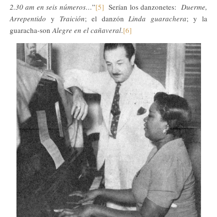
2.30 am en seis números…
”
[5]
Serían los danzonetes:
Duerme,
Arrepentido
y
Traición
; el danzón
Linda guarachera
; y la
guaracha-son
Alegre en el cañaveral
.
[6]