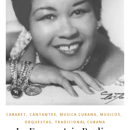
,
,
,
,
CABARET
CANTANTES
MUSICA CUBANA
MUSICOS
,
ORQUESTAS
TRADICIONAL CUBANA