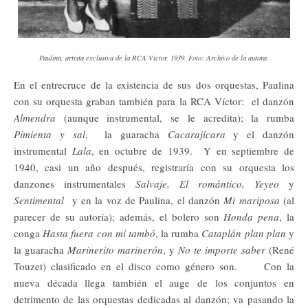
Paulina, artista exclusiva de la RCA Victor. 1939. Foto: Archivo de la autora.
En el entrecruce de la existencia de sus dos orquestas, Paulina
con su orquesta graban también para la RCA Víctor: el danzón
Almendra
(aunque instrumental, se le acredita); la rumba
Pimienta y sal
, la guaracha
Cacarajícara
y el danzón
instrumental
Lala
, en octubre de 1939. Y en septiembre de
1940, casi un año después, registraría con su orquesta los
danzones instrumentales
Salvaje, El romántico, Yeyeo
y
Sentimental
y en la voz de Paulina, el danzón
Mi mariposa
(al
parecer de su autoría); además, el bolero son
Honda pena
, la
conga
Hasta fuera con mi tambó
, la rumba
Cataplán plan plan
y
la guaracha
Marinerito marinerón
, y
No te importe saber
(René
Touzet) clasificado en el disco como género son. Con la
nueva década llega también el auge de los conjuntos en
detrimento de las orquestas dedicadas al danzón; va pasando la