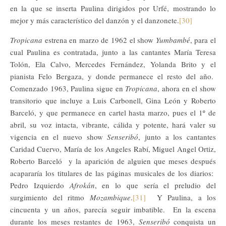
en la que se inserta Paulina dirigidos por Urfé, mostrando lo
mejor y más característico del danzón y el danzonete.
[30]
Tropicana
estrena en marzo de 1962 el show
Yumbambé
, para el
cual Paulina es contratada, junto a las cantantes María Teresa
Tolón, Ela Calvo, Mercedes Fernández, Yolanda Brito y el
pianista Felo Bergaza, y donde permanece el resto del año.
Comenzado 1963, Paulina sigue en
Tropicana
, ahora en el show
transitorio que incluye a Luis Carbonell, Gina León y Roberto
Barceló, y que permanece en cartel hasta marzo, pues el 1º de
abril, su voz intacta, vibrante, cálida y potente, hará valer su
vigencia en el nuevo show
Senseribó
, junto a los cantantes
Caridad Cuervo, María de los Angeles Rabí, Miguel Angel Ortiz,
Roberto Barceló y la aparición de alguien que meses después
acapararía los titulares de las páginas musicales de los diarios:
Pedro Izquierdo
Afrokán
, en lo que sería el preludio del
surgimiento del ritmo
Mozambique
.
[31]
Y Paulina, a los
cincuenta y un años, parecía seguir imbatible. En la escena
durante los meses restantes de 1963,
Senseribó
conquista un