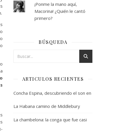
¡Ponme la mano aquí,
os
Macorina! ¿Quién le cantó
n.
primero?
os
mo
no
BÚSQUEDA
eo
 o
la
to
ARTICULOS RECIENTES
os
Concha Espina, descubriendo el son en
La Habana camino de Middlebury
os
La chambelona: la conga que fue casi
as
k-