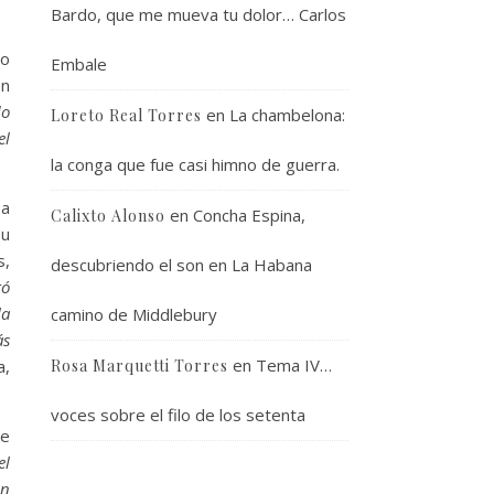
Bardo, que me mueva tu dolor… Carlos
xo
Embale
en
do
en
La chambelona:
Loreto Real Torres
el
la conga que fue casi himno de guerra.
 a
en
Concha Espina,
Calixto Alonso
su
s,
descubriendo el son en La Habana
ró
la
camino de Middlebury
ás
en
Tema IV…
Rosa Marquetti Torres
a,
voces sobre el filo de los setenta
de
el
on