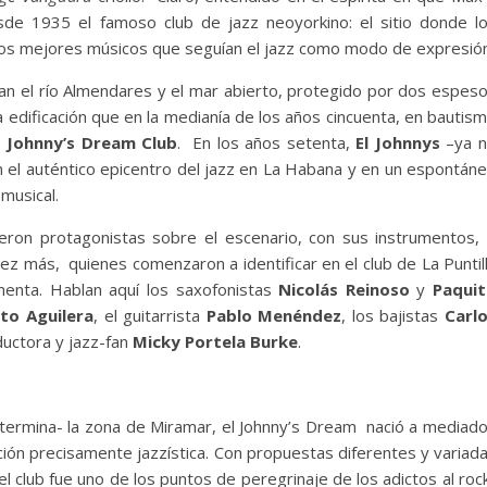
de 1935 el famoso club de jazz neoyorkino: el sitio donde l
a, los mejores músicos que seguían el jazz como modo de expresió
an el río Almendares y el mar abierto, protegido por dos espes
 edificación que en la medianía de los años cincuenta, en bautis
e
Johnny’s Dream Club
. En los años setenta,
El Johnnys
–ya 
n el auténtico epicentro del jazz en La Habana y en un espontán
musical.
ron protagonistas sobre el escenario, con sus instrumentos,
z más, quienes comenzaron a identificar en el club de La Puntil
enta. Hablan aquí los saxofonistas
Nicolás Reinoso
y
Paqui
rto Aguilera
, el guitarrista
Pablo Menéndez
, los bajistas
Carl
aductora y jazz-fan
Micky Portela Burke
.
 termina- la zona de Miramar, el Johnny’s Dream nació a mediad
ción precisamente jazzística. Con propuestas diferentes y variad
l club fue uno de los puntos de peregrinaje de los adictos al roc