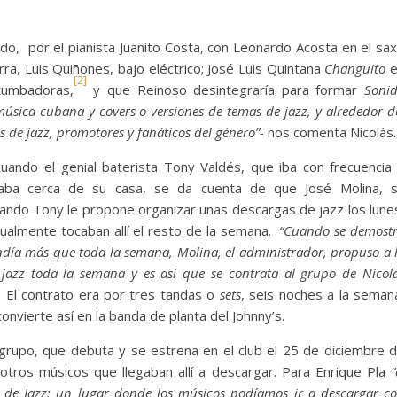
gido, por el pianista Juanito Costa, con Leonardo Acosta en el sa
arra, Luis Quiñones, bajo eléctrico; José Luis Quintana
Changuito
[2]
 tumbadoras,
y que Reinoso desintegraría para formar
Soni
úsica cubana y covers o versiones de temas de jazz, y alrededor d
 de jazz, promotores y fanáticos del género”-
nos comenta Nicolás.
ndo el genial baterista Tony Valdés, que iba con frecuencia
aba cerca de su casa, se da cuenta de que José Molina, 
uando Tony le propone organizar unas descargas de jazz los lune
ualmente tocaban allí el resto de la semana.
“Cuando se demost
endía más que toda la semana, Molina, el administrador, propuso a 
jazz toda la semana y es así que se contrata al grupo de Nicol
”
El contrato era por tres tandas o
sets
, seis noches a la seman
onvierte así en la banda de planta del Johnny’s.
grupo, que debuta y se estrena en el club el 25 de diciembre 
ros músicos que llegaban allí a descargar.
Para Enrique Pla
“
 de Jazz: un lugar donde los músicos podíamos ir a descargar c