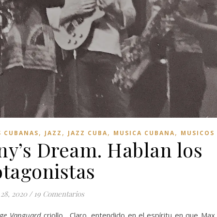
,
,
,
,
S CUBANAS
JAZZ
JAZZ CUBA
MUSICA CUBANA
MUSICOS
nny’s Dream. Hablan los
otagonistas
 28, 2020
/
19 Comentarios
age Vanguard
criollo. Claro, entendido en el espíritu en que Max