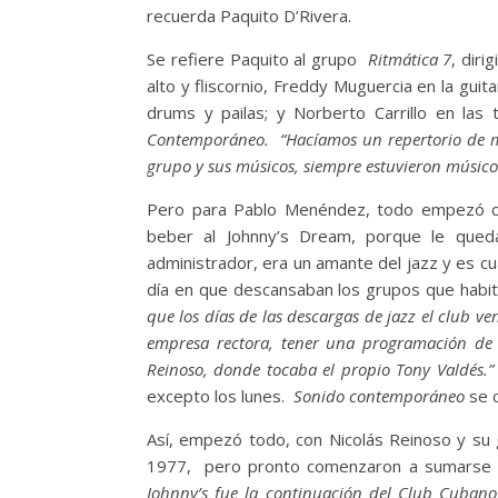
recuerda Paquito D’Rivera.
Se refiere Paquito al grupo
Ritmática 7
, diri
alto y fliscornio, Freddy Muguercia en la guit
drums y pailas; y Norberto Carrillo en las
Contemporáneo.
“Hacíamos un repertorio de m
grupo y sus músicos, siempre estuvieron músicos
Pero para Pablo Menéndez, todo empezó cua
beber al Johnny’s Dream, porque le qued
administrador, era un amante del jazz y es c
día en que descansaban los grupos que habit
que los días de las descargas de jazz el club v
empresa rectora, tener una programación de 
Reinoso, donde tocaba el propio Tony Valdés.
excepto los lunes.
Sonido contemporáneo
se c
Así, empezó todo, con Nicolás Reinoso y su 
1977, pero pronto comenzaron a sumarse ot
Johnny’s fue la continuación del Club Cubano