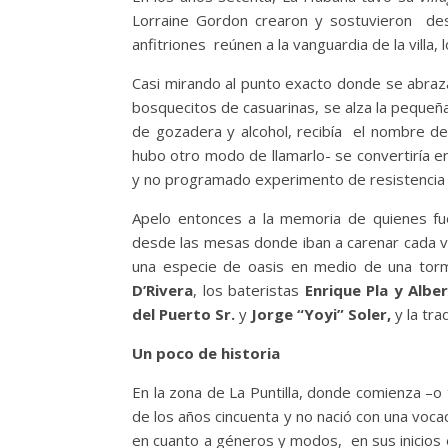
Lorraine Gordon crearon y sostuvieron des
anfitriones reúnen a la vanguardia de la vill
Casi mirando al punto exacto donde se abraz
bosquecitos de casuarinas, se alza la pequeña
de gozadera y alcohol, recibía el nombre d
hubo otro modo de llamarlo- se convertiría e
y no programado experimento de resistencia 
Apelo entonces a la memoria de quienes fue
desde las mesas donde iban a carenar cada ve
una especie de oasis en medio de una torm
D’Rivera
, los bateristas
Enrique Pla y Albe
del Puerto Sr.
y
Jorge “Yoyi” Soler,
y la tr
Un poco de historia
En la zona de La Puntilla, donde comienza –o
de los años cincuenta y no nació con una voca
en cuanto a géneros y modos, en sus inicios e