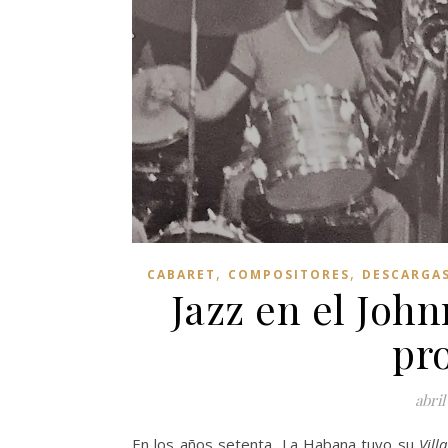
,
,
CABARET
COMPOSITORES
DESCARGA
Jazz en el Joh
pr
abril
En los años setenta, La Habana tuvo su
Vill