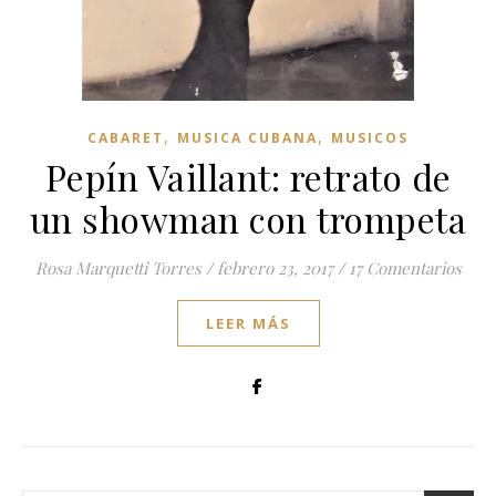
,
,
CABARET
MUSICA CUBANA
MUSICOS
Pepín Vaillant: retrato de
un showman con trompeta
Rosa Marquetti Torres
/
febrero 23, 2017
/
17 Comentarios
LEER MÁS