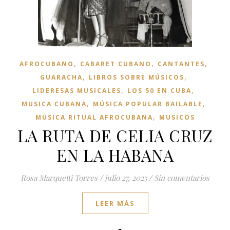
,
,
,
AFROCUBANO
CABARET CUBANO
CANTANTES
,
,
GUARACHA
LIBROS SOBRE MÚSICOS
,
,
LIDERESAS MUSICALES
LOS 50 EN CUBA
,
,
MUSICA CUBANA
MÚSICA POPULAR BAILABLE
,
MUSICA RITUAL AFROCUBANA
MUSICOS
LA RUTA DE CELIA CRUZ
EN LA HABANA
Rosa Marquetti Torres
/
julio 27, 2025
/
Sin comentarios
LEER MÁS