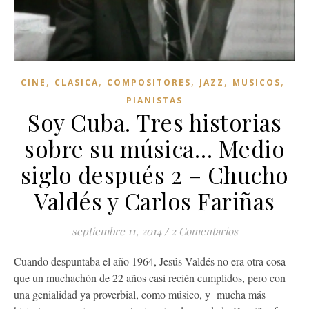
,
,
,
,
,
CINE
CLASICA
COMPOSITORES
JAZZ
MUSICOS
PIANISTAS
Soy Cuba. Tres historias
sobre su música… Medio
siglo después 2 – Chucho
Valdés y Carlos Fariñas
septiembre 11, 2014
/
2 Comentarios
Cuando despuntaba el año 1964, Jesús Valdés no era otra cosa
que un muchachón de 22 años casi recién cumplidos, pero con
una genialidad ya proverbial, como músico, y mucha más