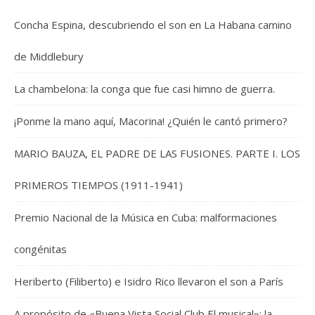
Concha Espina, descubriendo el son en La Habana camino
de Middlebury
La chambelona: la conga que fue casi himno de guerra.
¡Ponme la mano aquí, Macorina! ¿Quién le cantó primero?
MARIO BAUZA, EL PADRE DE LAS FUSIONES. PARTE I. LOS
PRIMEROS TIEMPOS (1911-1941)
Premio Nacional de la Música en Cuba: malformaciones
congénitas
Heriberto (Filiberto) e Isidro Rico llevaron el son a París
A propósito de «Buena Vista Social Club El musical»: la