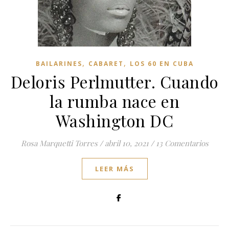
,
,
BAILARINES
CABARET
LOS 60 EN CUBA
Deloris Perlmutter. Cuando
la rumba nace en
Washington DC
Rosa Marquetti Torres
/
abril 10, 2021
/
13 Comentarios
LEER MÁS