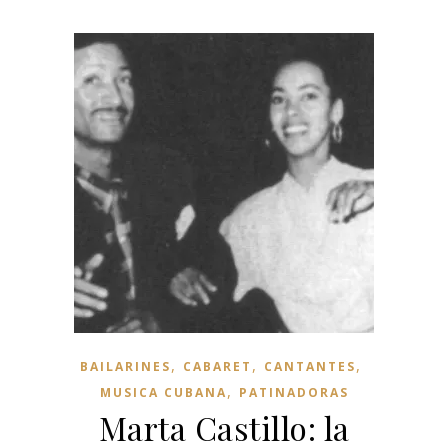
,
,
,
BAILARINES
CABARET
CANTANTES
,
MUSICA CUBANA
PATINADORAS
Marta Castillo: la