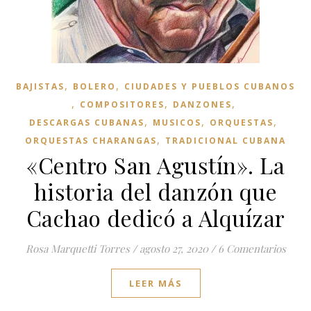
,
,
BAJISTAS
BOLERO
CIUDADES Y PUEBLOS CUBANOS
,
,
,
COMPOSITORES
DANZONES
,
,
,
DESCARGAS CUBANAS
MUSICOS
ORQUESTAS
,
ORQUESTAS CHARANGAS
TRADICIONAL CUBANA
«Centro San Agustín». La
historia del danzón que
Cachao dedicó a Alquízar
Rosa Marquetti Torres
/
agosto 27, 2020
/
6 Comentarios
LEER MÁS