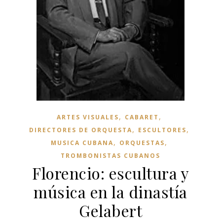
,
,
ARTES VISUALES
CABARET
,
,
DIRECTORES DE ORQUESTA
ESCULTORES
,
,
MUSICA CUBANA
ORQUESTAS
TROMBONISTAS CUBANOS
Florencio: escultura y
música en la dinastía
Gelabert