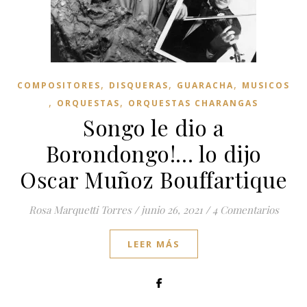
,
,
,
COMPOSITORES
DISQUERAS
GUARACHA
MUSICOS
,
,
ORQUESTAS
ORQUESTAS CHARANGAS
Songo le dio a
Borondongo!… lo dijo
Oscar Muñoz Bouffartique
Rosa Marquetti Torres
/
junio 26, 2021
/
4 Comentarios
LEER MÁS