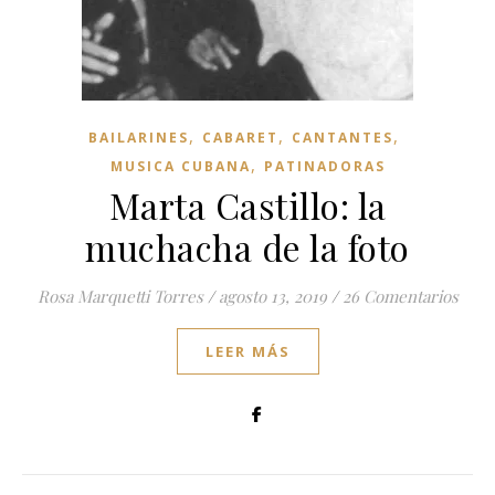
,
,
,
BAILARINES
CABARET
CANTANTES
,
MUSICA CUBANA
PATINADORAS
Marta Castillo: la
muchacha de la foto
Rosa Marquetti Torres
/
agosto 13, 2019
/
26 Comentarios
LEER MÁS