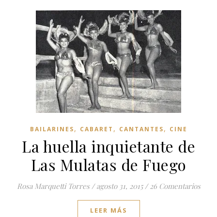
,
,
,
BAILARINES
CABARET
CANTANTES
CINE
La huella inquietante de
Las Mulatas de Fuego
Rosa Marquetti Torres
/
agosto 31, 2015
/
26 Comentarios
LEER MÁS