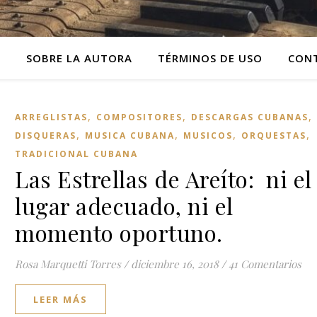
O
SOBRE LA AUTORA
TÉRMINOS DE USO
CON
,
,
,
ARREGLISTAS
COMPOSITORES
DESCARGAS CUBANAS
,
,
,
,
DISQUERAS
MUSICA CUBANA
MUSICOS
ORQUESTAS
TRADICIONAL CUBANA
Las Estrellas de Areíto: ni el
lugar adecuado, ni el
momento oportuno.
Rosa Marquetti Torres
/
diciembre 16, 2018
/
41 Comentarios
LEER MÁS