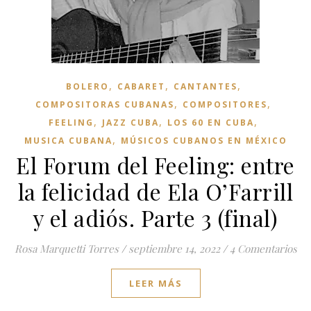
,
,
,
BOLERO
CABARET
CANTANTES
,
,
COMPOSITORAS CUBANAS
COMPOSITORES
,
,
,
FEELING
JAZZ CUBA
LOS 60 EN CUBA
,
MUSICA CUBANA
MÚSICOS CUBANOS EN MÉXICO
El Forum del Feeling: entre
la felicidad de Ela O’Farrill
y el adiós. Parte 3 (final)
Rosa Marquetti Torres
/
septiembre 14, 2022
/
4 Comentarios
LEER MÁS