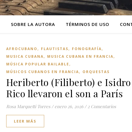
O
SOBRE LA AUTORA
TÉRMINOS DE USO
CON
,
,
,
AFROCUBANO
FLAUTISTAS
FONOGRAFÍA
,
,
MUSICA CUBANA
MUSICA CUBANA EN FRANCIA
,
MÚSICA POPULAR BAILABLE
,
MÚSICOS CUBANOS EN FRANCIA
ORQUESTAS
Heriberto (Filiberto) e Isidro
Rico llevaron el son a París
Rosa Marquetti Torres
/
enero 26, 2026
/
2 Comentarios
LEER MÁS