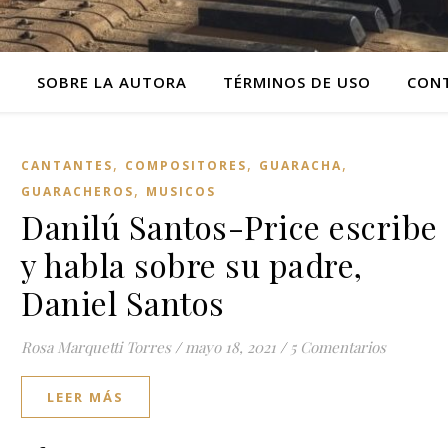
O
SOBRE LA AUTORA
TÉRMINOS DE USO
CON
,
,
,
CANTANTES
COMPOSITORES
GUARACHA
,
GUARACHEROS
MUSICOS
Danilú Santos-Price escribe
y habla sobre su padre,
Daniel Santos
Rosa Marquetti Torres
/
mayo 18, 2021
/
5 Comentarios
LEER MÁS