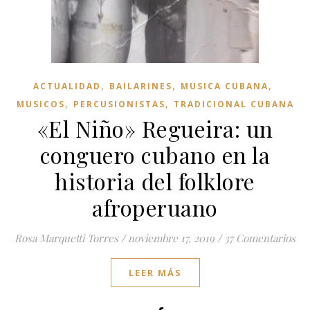
,
,
,
ACTUALIDAD
BAILARINES
MUSICA CUBANA
,
,
MUSICOS
PERCUSIONISTAS
TRADICIONAL CUBANA
«El Niño» Regueira: un
conguero cubano en la
historia del folklore
afroperuano
Rosa Marquetti Torres
/
noviembre 17, 2019
/
37 Comentarios
LEER MÁS