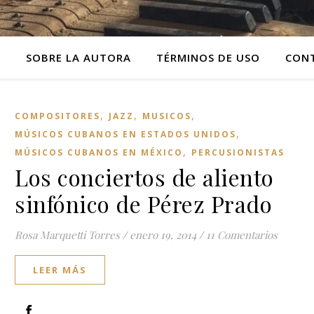
O
SOBRE LA AUTORA
TÉRMINOS DE USO
CON
,
,
,
COMPOSITORES
JAZZ
MUSICOS
,
MÚSICOS CUBANOS EN ESTADOS UNIDOS
,
MÚSICOS CUBANOS EN MÉXICO
PERCUSIONISTAS
Los conciertos de aliento
sinfónico de Pérez Prado
Rosa Marquetti Torres
/
enero 19, 2014
/
11 Comentarios
LEER MÁS