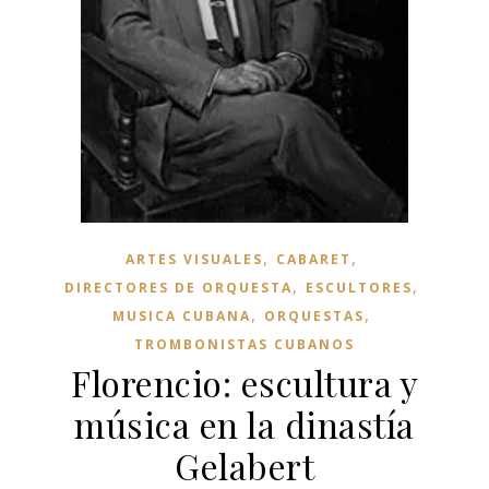
,
,
ARTES VISUALES
CABARET
,
,
DIRECTORES DE ORQUESTA
ESCULTORES
,
,
MUSICA CUBANA
ORQUESTAS
TROMBONISTAS CUBANOS
Florencio: escultura y
música en la dinastía
Gelabert