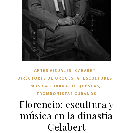
,
,
ARTES VISUALES
CABARET
,
,
DIRECTORES DE ORQUESTA
ESCULTORES
,
,
MUSICA CUBANA
ORQUESTAS
TROMBONISTAS CUBANOS
Florencio: escultura y
música en la dinastía
Gelabert