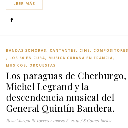
LEER MÁS
,
,
,
BANDAS SONORAS
CANTANTES
CINE
COMPOSITORE
,
,
,
LOS 60 EN CUBA
MUSICA CUBANA EN FRANCIA
,
MUSICOS
ORQUESTAS
Los paraguas de Cherburgo,
Michel Legrand y la
descendencia musical del
General Quintín Bandera.
Rosa Marquetti Torres
/
marzo 6, 2019
/
8 Comentarios