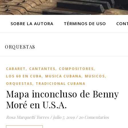
O
SOBRE LA AUTORA
TÉRMINOS DE USO
CON
ORQUESTAS
,
,
,
CABARET
CANTANTES
COMPOSITORES
,
,
,
LOS 60 EN CUBA
MUSICA CUBANA
MUSICOS
,
ORQUESTAS
TRADICIONAL CUBANA
Mapa inconcluso de Benny
Moré en U.S.A.
Rosa Marquetti Torres
/
julio 7, 2019
/
20 Comentarios