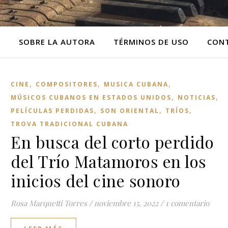
O
SOBRE LA AUTORA
TÉRMINOS DE USO
CON
,
,
,
CINE
COMPOSITORES
MUSICA CUBANA
,
,
MÚSICOS CUBANOS EN ESTADOS UNIDOS
NOTICIAS
,
,
,
PELÍCULAS PERDIDAS
SON ORIENTAL
TRÍOS
TROVA TRADICIONAL CUBANA
En busca del corto perdido
del Trío Matamoros en los
inicios del cine sonoro
Rosa Marquetti Torres
/
noviembre 15, 2022
/
1 comentario