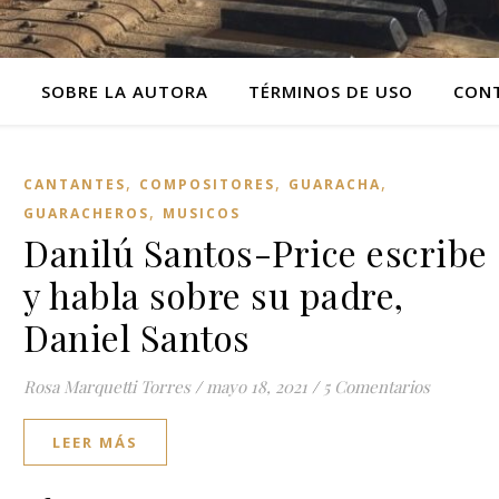
O
SOBRE LA AUTORA
TÉRMINOS DE USO
CON
,
,
,
CANTANTES
COMPOSITORES
GUARACHA
,
GUARACHEROS
MUSICOS
Danilú Santos-Price escribe
y habla sobre su padre,
Daniel Santos
Rosa Marquetti Torres
/
mayo 18, 2021
/
5 Comentarios
LEER MÁS