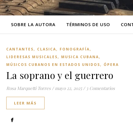
O
SOBRE LA AUTORA
TÉRMINOS DE USO
CON
,
,
,
CANTANTES
CLASICA
FONOGRAFÍA
,
,
LIDERESAS MUSICALES
MUSICA CUBANA
,
MÚSICOS CUBANOS EN ESTADOS UNIDOS
ÓPERA
La soprano y el guerrero
Rosa Marquetti Torres
/
mayo 22, 2025
/
3 Comentarios
LEER MÁS