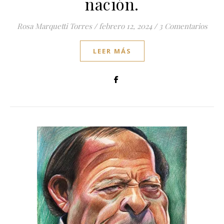
nación.
Rosa Marquetti Torres
/
febrero 12, 2024
/
3 Comentarios
LEER MÁS