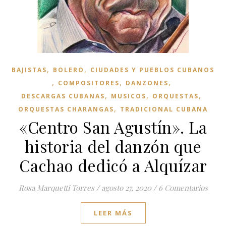
,
,
BAJISTAS
BOLERO
CIUDADES Y PUEBLOS CUBANOS
,
,
,
COMPOSITORES
DANZONES
,
,
,
DESCARGAS CUBANAS
MUSICOS
ORQUESTAS
,
ORQUESTAS CHARANGAS
TRADICIONAL CUBANA
«Centro San Agustín». La
historia del danzón que
Cachao dedicó a Alquízar
Rosa Marquetti Torres
/
agosto 27, 2020
/
6 Comentarios
LEER MÁS