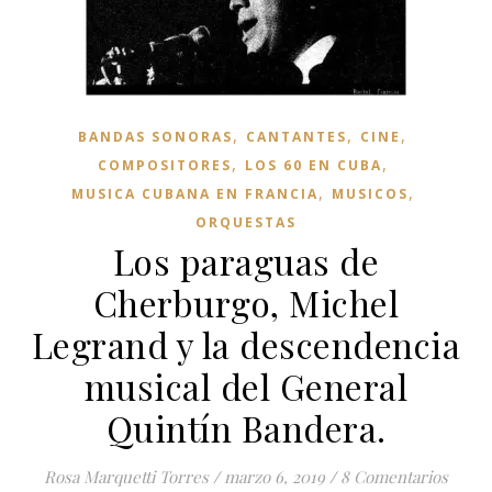
,
,
,
BANDAS SONORAS
CANTANTES
CINE
,
,
COMPOSITORES
LOS 60 EN CUBA
,
,
MUSICA CUBANA EN FRANCIA
MUSICOS
ORQUESTAS
Los paraguas de
Cherburgo, Michel
Legrand y la descendencia
musical del General
Quintín Bandera.
Rosa Marquetti Torres
/
marzo 6, 2019
/
8 Comentarios