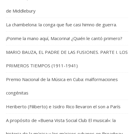
de Middlebury
La chambelona: la conga que fue casi himno de guerra.
¡Ponme la mano aquí, Macorina! ¿Quién le cantó primero?
MARIO BAUZA, EL PADRE DE LAS FUSIONES. PARTE I. LOS
PRIMEROS TIEMPOS (1911-1941)
Premio Nacional de la Música en Cuba: malformaciones
congénitas
Heriberto (Filiberto) e Isidro Rico llevaron el son a París
A propósito de «Buena Vista Social Club El musical»: la
historia de la música y los músicos cubanos en Broadway.