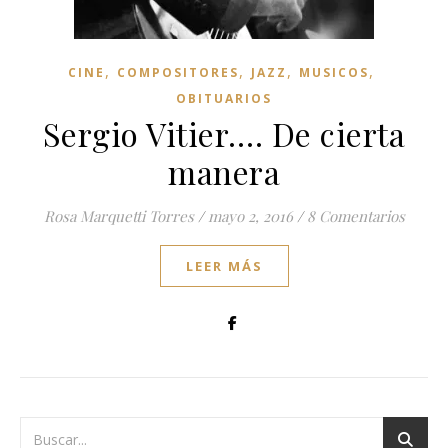
,
,
,
,
CINE
COMPOSITORES
JAZZ
MUSICOS
OBITUARIOS
Sergio Vitier…. De cierta
manera
Rosa Marquetti Torres
/
mayo 2, 2016
/
8 Comentarios
LEER MÁS