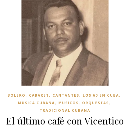
,
,
,
,
BOLERO
CABARET
CANTANTES
LOS 60 EN CUBA
,
,
,
MUSICA CUBANA
MUSICOS
ORQUESTAS
TRADICIONAL CUBANA
El último café con Vicentico