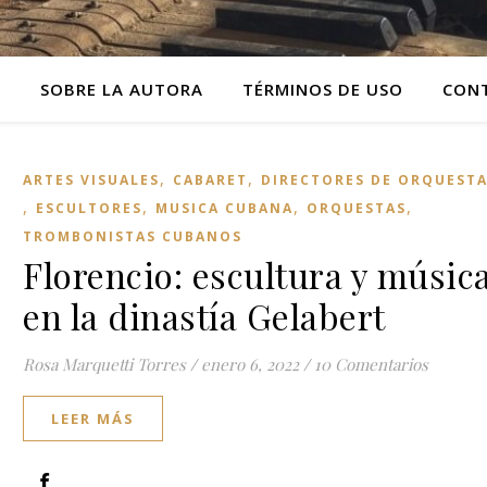
O
SOBRE LA AUTORA
TÉRMINOS DE USO
CON
,
,
ARTES VISUALES
CABARET
DIRECTORES DE ORQUEST
,
,
,
,
ESCULTORES
MUSICA CUBANA
ORQUESTAS
TROMBONISTAS CUBANOS
Florencio: escultura y músic
en la dinastía Gelabert
Rosa Marquetti Torres
/
enero 6, 2022
/
10 Comentarios
LEER MÁS