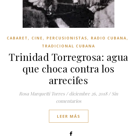
,
,
,
,
CABARET
CINE
PERCUSIONISTAS
RADIO CUBANA
TRADICIONAL CUBANA
Trinidad Torregrosa: agua
que choca contra los
arrecifes
Rosa Marquetti Torres
/
diciembre 26, 2018
/
Sin
comentarios
LEER MÁS