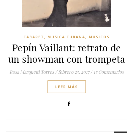
,
,
CABARET
MUSICA CUBANA
MUSICOS
Pepín Vaillant: retrato de
un showman con trompeta
Rosa Marquetti Torres
/
febrero 23, 2017
/
17 Comentarios
LEER MÁS