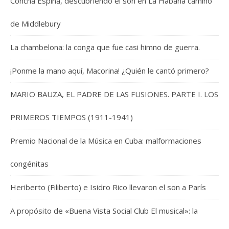
Concha Espina, descubriendo el son en La Habana camino
de Middlebury
La chambelona: la conga que fue casi himno de guerra.
¡Ponme la mano aquí, Macorina! ¿Quién le cantó primero?
MARIO BAUZA, EL PADRE DE LAS FUSIONES. PARTE I. LOS
PRIMEROS TIEMPOS (1911-1941)
Premio Nacional de la Música en Cuba: malformaciones
congénitas
Heriberto (Filiberto) e Isidro Rico llevaron el son a París
A propósito de «Buena Vista Social Club El musical»: la