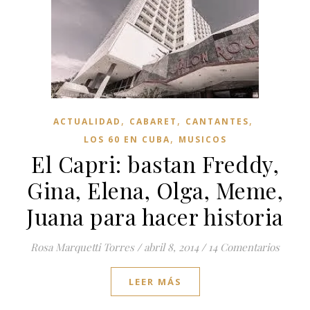
,
,
,
ACTUALIDAD
CABARET
CANTANTES
,
LOS 60 EN CUBA
MUSICOS
El Capri: bastan Freddy,
Gina, Elena, Olga, Meme,
Juana para hacer historia
Rosa Marquetti Torres
/
abril 8, 2014
/
14 Comentarios
LEER MÁS