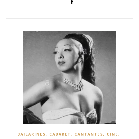
,
,
,
,
BAILARINES
CABARET
CANTANTES
CINE