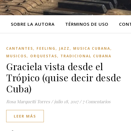
O
SOBRE LA AUTORA
TÉRMINOS DE USO
CON
,
,
,
,
CANTANTES
FEELING
JAZZ
MUSICA CUBANA
,
,
MUSICOS
ORQUESTAS
TRADICIONAL CUBANA
Graciela vista desde el
Trópico (quise decir desde
Cuba)
Rosa Marquetti Torres
/
julio 18, 2017
/
7 Comentarios
LEER MÁS